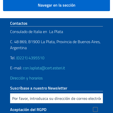
Navegar en la sección
Sezione footer
Contactos
Consulado de Italia en La Plata
C. 48 869, B1900 La Plata, Provincia de Buenos Aires,
Argentina
Tel.
(0221) 4395510
E-mail:
con.laplata@cert.esteri.it
Dirección y horarios
Suscríbase a nuestro Newsletter
Inserta tu correo electronico
Aceptación del RGPD