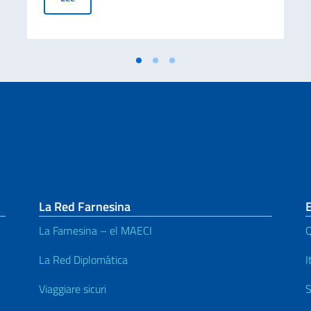
La Red Farnesina
La Farnesina – el MAECI
Q
La Red Diplomática
I
Viaggiare sicuri
S