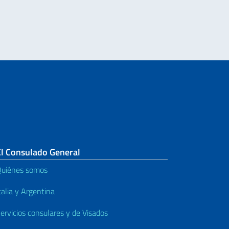
El Consulado General
uiénes somos
talia y Argentina
ervicios consulares y de Visados