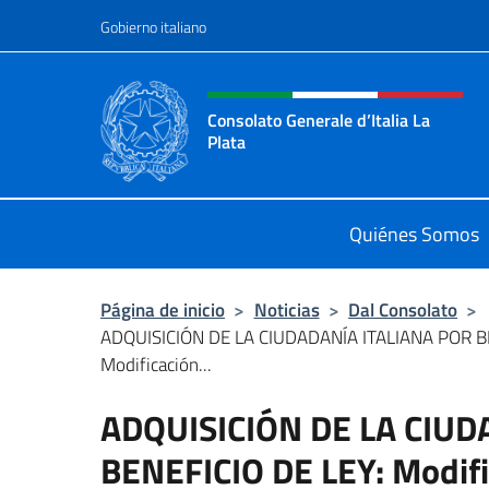
Saltar al contenido
Gobierno italiano
Encabezado del sitio web,
Consolato Generale d’Italia La
Plata
Il sito ufficiale del Consolato Genera
Quiénes Somos
Página de inicio
>
Noticias
>
Dal Consolato
>
ADQUISICIÓN DE LA CIUDADANÍA ITALIANA POR BE
Modificación...
ADQUISICIÓN DE LA CIUD
BENEFICIO DE LEY: Modifica