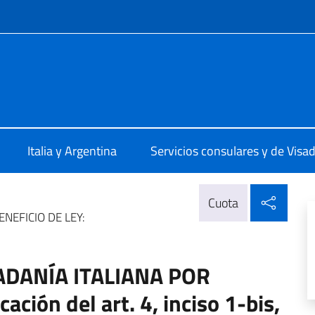
 redes sociales y menú
le d’Italia La Plata
Italia y Argentina
Servicios consulares y de Visa
Compa
Cuota
NEFICIO DE LEY:
ADANÍA ITALIANA POR
ción del art. 4, inciso 1-bis,