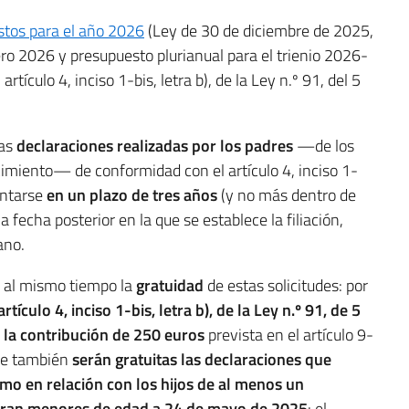
stos para el año 2026
(Ley de 30 de diciembre de 2025,
ero 2026 y presupuesto plurianual para el trienio 2026-
tículo 4, inciso 1-bis, letra b), de la Ley n.º 91, del 5
las
declaraciones realizadas por los padres
—de los
imiento— de conformidad con el artículo 4, inciso 1-
entarse
en un plazo de tres años
(y no más dentro de
fecha posterior en la que se establece la filiación,
ano.
o al mismo tiempo la
gratuidad
de estas solicitudes: por
tículo 4, inciso 1-bis, letra b), de la Ley n.º 91, de 5
e la contribución de 250 euros
prevista en el artículo 9-
que también
serán gratuitas las declaraciones que
mo en relación con los hijos de al menos un
ueran menores de edad a 24 de mayo de 2025
: el