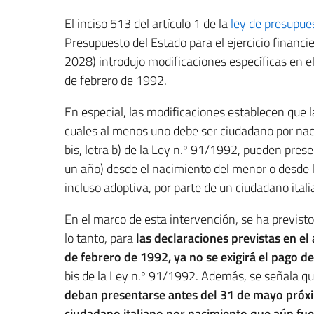
El inciso 513 del artículo 1 de la
ley de presupue
Presupuesto del Estado para el ejercicio financi
2028) introdujo modificaciones específicas en el ar
de febrero de 1992.
En especial, las modificaciones establecen que 
cuales al menos uno debe ser ciudadano por nac
bis, letra b) de la Ley n.º 91/1992, pueden pres
un año) desde el nacimiento del menor o desde la 
incluso adoptiva, por parte de un ciudadano itali
En el marco de esta intervención, se ha previst
lo tanto, para
las declaraciones previstas en el ar
de febrero de 1992, ya no se exigirá el pago d
bis de la Ley n.º 91/1992. Además, se señala 
deban presentarse antes del 31 de mayo próxi
ciudadano italiano por nacimiento que aún f