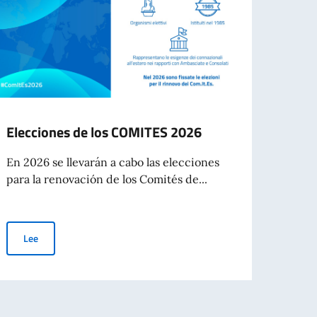
Elecciones de los COMITES 2026
ACTU
CONS
En 2026 se llevarán a cabo las elecciones
para la renovación de los Comités de...
Se en
consu
en La 
Elecciones de los COMITES 2026
Lee
Le
s CIE emitidas a favor de ciudadanos a partir de los setenta años