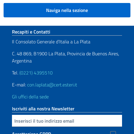
Naviga nella sezione
Sezione footer
Recapiti e Contatti
Il Consolato Generale d’Italia a La Plata
C. 48 869, B1900 La Plata, Provincia de Buenos Aires,
Argentina
Tel.
(0221) 4395510
E-mail:
con.laplata@cert.esteri.it
Gli uffici della sede
Iscriviti alla nostra Newsletter
Inserisci la tua email