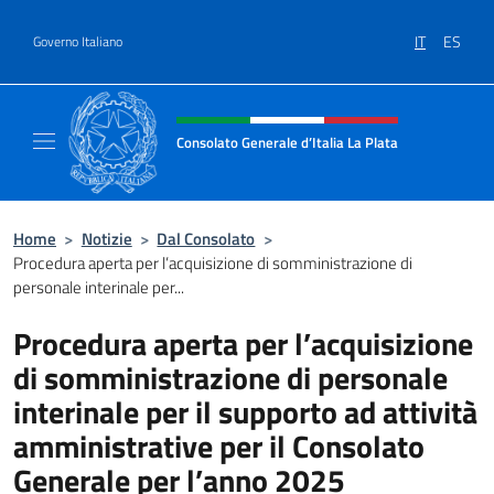
Salta al contenuto
IT
ES
Governo Italiano
Intestazione sito, social e menù
Consolato Generale d’Italia La Plata
Il sito ufficiale del Consolato Generale d’Ita
Home
>
Notizie
>
Dal Consolato
>
Procedura aperta per l’acquisizione di somministrazione di
personale interinale per...
Procedura aperta per l’acquisizione
di somministrazione di personale
interinale per il supporto ad attività
amministrative per il Consolato
Generale per l’anno 2025