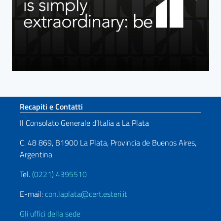
Sezione footer
Recapiti e Contatti
Il Consolato Generale d’Italia a La Plata
C. 48 869, B1900 La Plata, Provincia de Buenos Aires,
Argentina
Tel.
(0221) 4395510
E-mail:
con.laplata@cert.esteri.it
Gli uffici della sede