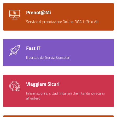
Prenot@Mi
Servizio di prenotazione OnLine-DGAI Ufficio VIII
Fast IT
Il portale dei Servizi Consolari
Viaggiare Sicuri
Informazioni ai cittadini italiani che intendono recarsi
all'estero