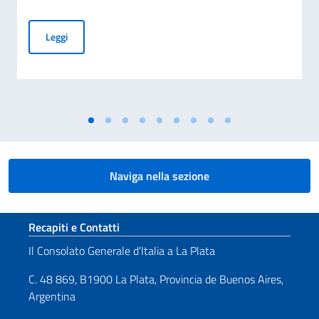
Giornata nazionale del sacrificio del lavoro italiano nel mon
Leggi
Naviga nella sezione
Sezione footer
Recapiti e Contatti
Il Consolato Generale d’Italia a La Plata
C. 48 869, B1900 La Plata, Provincia de Buenos Aires,
Argentina