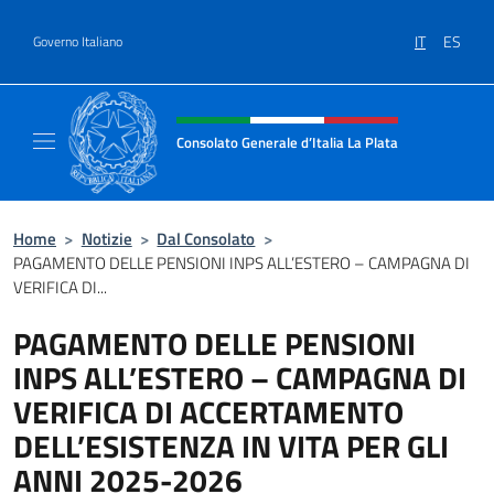
Salta al contenuto
IT
ES
Governo Italiano
Intestazione sito, social e menù
Consolato Generale d’Italia La Plata
Il sito ufficiale del Consolato Generale d’Ita
Home
>
Notizie
>
Dal Consolato
>
PAGAMENTO DELLE PENSIONI INPS ALL’ESTERO – CAMPAGNA DI
VERIFICA DI...
PAGAMENTO DELLE PENSIONI
INPS ALL’ESTERO – CAMPAGNA DI
VERIFICA DI ACCERTAMENTO
DELL’ESISTENZA IN VITA PER GLI
ANNI 2025-2026