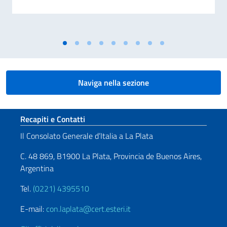
Naviga nella sezione
Sezione footer
Recapiti e Contatti
Il Consolato Generale d’Italia a La Plata
C. 48 869, B1900 La Plata, Provincia de Buenos Aires,
Argentina
Tel.
(0221) 4395510
E-mail:
con.laplata@cert.esteri.it