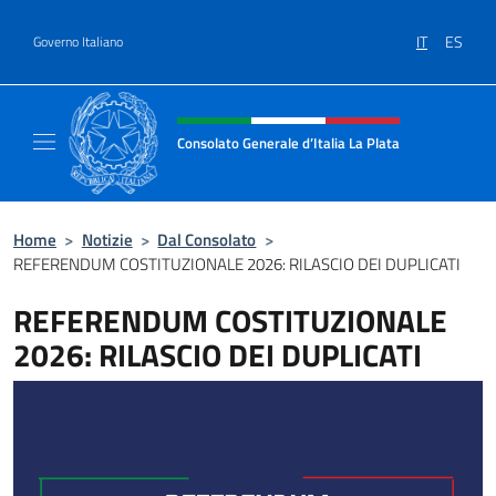
Salta al contenuto
IT
ES
Governo Italiano
Intestazione sito, social e menù
Consolato Generale d’Italia La Plata
Il sito ufficiale del Consolato Generale d’Ita
Home
>
Notizie
>
Dal Consolato
>
REFERENDUM COSTITUZIONALE 2026: RILASCIO DEI DUPLICATI
REFERENDUM COSTITUZIONALE
2026: RILASCIO DEI DUPLICATI