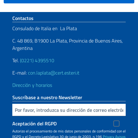
Sezione footer
Contactos
Consulado de Italia en La Plata
C. 48 869, B1900 La Plata, Provincia de Buenos Aires,
Argentina
Tel.
(0221) 4395510
E-mail:
con.laplata@cert.esteri.it
Dirección y horarios
Suscríbase a nuestro Newsletter
Inserta tu correo electronico
Aceptación del RGPD
Autorizo ​​el procesamiento de mis datos personales de conformidad con el
RGPD y el Decreto Legislativo 30 de junio de 2003, n.196
Privacy
Avisos