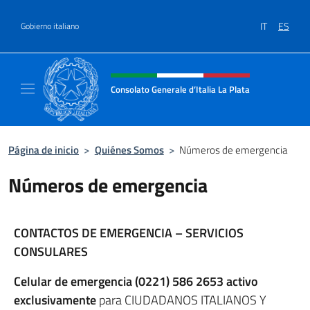
Saltar al contenido
IT
ES
Gobierno italiano
Encabezado del sitio web, redes
Consolato Generale d’Italia La Plata
Il sito ufficiale del Consolato Generale d’Ita
Página de inicio
>
Quiénes Somos
>
Números de emergencia
Números de emergencia
CONTACTOS DE EMERGENCIA – SERVICIOS
CONSULARES
Celular de emergencia (0221) 586 2653 activo
exclusivamente
para CIUDADANOS ITALIANOS Y