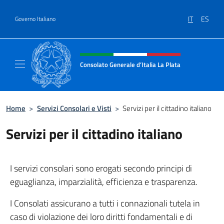
Salta al contenuto
IT
ES
Governo Italiano
Intestazione sito, social e menù
Consolato Generale d’Italia La Plata
Il sito ufficiale del Consolato Generale d’Ita
Home
>
Servizi Consolari e Visti
>
Servizi per il cittadino italiano
Servizi per il cittadino italiano
I servizi consolari sono erogati secondo principi di
eguaglianza, imparzialità, efficienza e trasparenza.
I Consolati assicurano a tutti i connazionali tutela in
caso di violazione dei loro diritti fondamentali e di