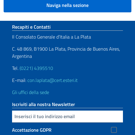
Naviga nella sezione
Sezione footer
Recapiti e Contatti
Il Consolato Generale d’Italia a La Plata
C. 48 869, B1900 La Plata, Provincia de Buenos Aires,
Argentina
Tel.
(0221) 4395510
E-mail:
con.laplata@cert.esteri.it
Gli uffici della sede
Iscriviti alla nostra Newsletter
Inserisci la tua email
Accettazione GDPR